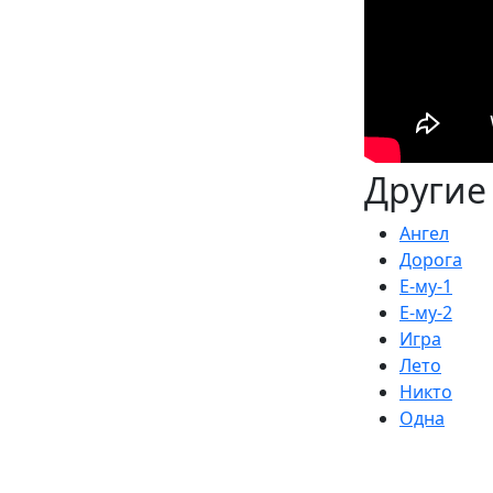
Другие
Ангел
Дорога
Е-му-1
Е-му-2
Игра
Лето
Никто
Одна