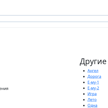
Другие
Ангел
Дорога
Е-му-1
Е-му-2
ения
Игра
Лето
Одна