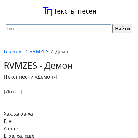
Тексты песен
Главная
RVMZES
Демон
RVMZES - Демон
[Текст песни «Демон»]
[Интро]
Хах, ха-ха-ха
Е, е
А ещё
Е, ха, ха, ещё