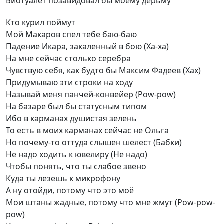
Биотуалет позавидовал бы моему дерьму
Кто курил поймут
Мой Макаров спел тебе баю-баю
Падение Икара, закаленный в бою (Ха-ха)
На мне сейчас столько серебра
Чувствую себя, как будто бы Максим Фадеев (Хах)
Придумываю эти строки на ходу
Называй меня панчей-конвейер (Pow-pow)
На базаре был бы статусным типом
Ибо в карманах душистая зелень
То есть в моих карманах сейчас не Ольга
Но почему-то оттуда слышен шелест (Бабки)
Не надо ходить к ювелиру (Не надо)
Чтобы понять, что ты слабое звено
Куда ты лезешь к микрофону
А ну отойди, потому что это моё
Мои штаны жадные, потому что мне жмут (Pow-pow-
pow)