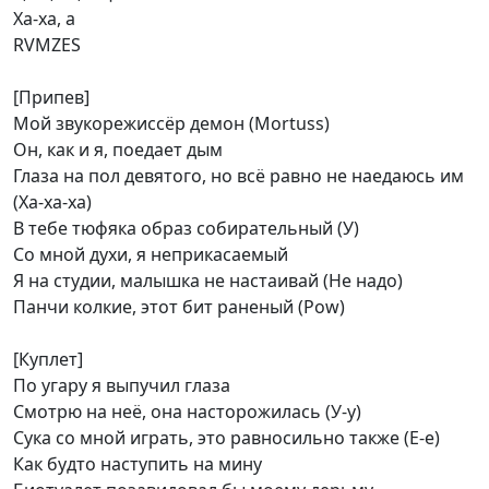
Ха-ха, а
RVMZES
[Припев]
Мой звукорежиссёр демон (Mortuss)
Он, как и я, поедает дым
Глаза на пол девятого, но всё равно не наедаюсь им
(Ха-ха-ха)
В тебе тюфяка образ собирательный (У)
Со мной духи, я неприкасаемый
Я на студии, малышка не настаивай (Не надо)
Панчи колкие, этот бит раненый (Pow)
[Куплет]
По угару я выпучил глаза
Смотрю на неё, она насторожилась (У-у)
Сука со мной играть, это равносильно также (Е-е)
Как будто наступить на мину