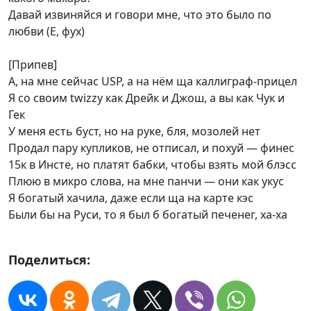
Давай извиняйся и говори мне, что это было по
любви (Е, фух)
[Припев]
А, на мне сейчас USP, а на нём ща каллиграф-прицел
Я со своим twizzy как Дрейк и Джош, а вы как Чук и
Гек
У меня есть буст, но на руке, бля, мозолей нет
Продал пару купликов, не отписал, и похуй — финес
15к в Инсте, но платят бабки, чтобы взять мой блэсс
Плюю в микро слова, на мне панчи — они как укус
Я богатый хачила, даже если ща на карте кэс
Были бы на Руси, то я был б богатый печенег, ха-ха
Поделиться: