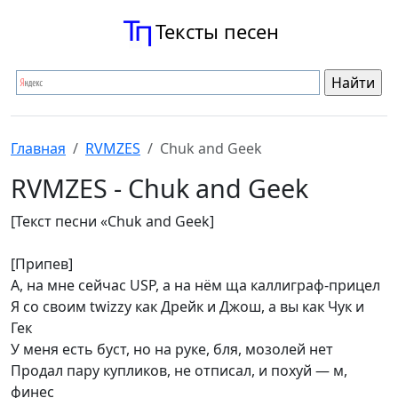
Тексты песен
Главная
RVMZES
Chuk and Geek
RVMZES - Chuk and Geek
[Текст песни «Chuk and Geek]
[Припев]
А, на мне сейчас USP, а на нём ща каллиграф-прицел
Я со своим twizzy как Дрейк и Джош, а вы как Чук и
Гек
У меня есть буст, но на руке, бля, мозолей нет
Продал пару купликов, не отписал, и похуй — м,
финес