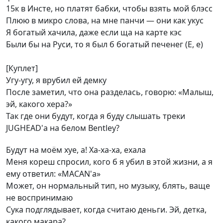
15к в Инсте, но платят бабки, чтобы взять мой блэсс
Плюю в микро слова, на мне панчи — они как укус
Я богатый хачила, даже если ща на карте кэс
Были бы на Руси, то я был б богатый печенег (Е, е)
[Куплет]
Угу-угу, я врубил ей демку
После заметил, что она разделась, говорю: «Малыш,
эй, какого хера?»
Так где они будут, когда я буду слышать треки
JUGHEAD'а на белом Bentley?
Будут на моём хуе, а! Ха-ха-ха, ехала
Меня кореш спросил, кого б я убил в этой жизни, а я
ему ответил: «MACAN'а»
Может, он нормальный тип, но музыку, блять, ваще
не воспринимаю
Сука подглядывает, когда считаю деньги. Эй, детка,
какого макара?