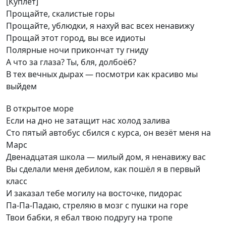
[Куплет]
Прощайте, скалистые горы
Прощайте, ублюдки, я нахуй вас всех ненавижу
Прощай этот город, вы все идиоты
Полярные ночи прикончат ту гниду
А что за глаза? Ты, бля, долбоёб?
В тех вечных дырах — посмотри как красиво мы
выйдем
В открытое море
Если на дно не затащит нас холод залива
Сто пятый автобус сбился с курса, он везёт меня на
Марс
Двенадцатая школа — милый дом, я ненавижу вас
Вы сделали меня дебилом, как пошёл я в первый
класс
И заказал тебе могилу на восточке, пидорас
Па-Па-Падаю, стреляю в мозг с пушки на горе
Твои бабки, я ебал твою подругу на тропе