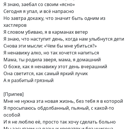
Я знаю, заебал со своим «ясно»
Сегодня я упал, и всё напрасно
Но завтра докажу, что значит быть одним из
хастлеров
Я словом убиваю, я в карманах ветер
Я знаю, что наступит день, когда нам улыбнутся дети
Снова эти мысли: «Чем бы мне убиться?»
Я ненавижу алко, но так хочется напиться
Мама, ты родила зверя, мама, я домашний
О боже, как я ненавижу этот день вчерашний
Она светится, как самый яркий лучик
А я разбитый грязный
[Припев]
Мне не нужна эта новая жизнь, без тебя я в которой
Я просыпаюсь обдолбанный, пьяный, с какой-то
особой
И я не люблю её, просто так хочу сделать больно
Мы засыпаем на разных кроватях и без унисона