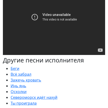
Другие песни исполнителя
Беги
Всё забрал
Зажечь кровать
Инь янь
Осколки
Североморск идёт нахуй
Ты проиграла