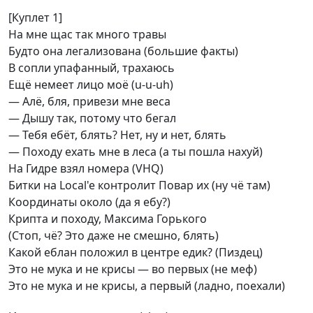
[Куплет 1]
На мне щас так много травы
Будто она легализована (большие факты)
В сопли упафанный, трахаюсь
Ещё немеет лицо моё (u-u-uh)
— Алё, бля, привези мне веса
— Дышу так, потому что бегал
— Тебя ебёт, блять? Нет, ну и нет, блять
— Походу ехать мне в леса (а ты пошла нахуй)
На Гидре взял номера (VHQ)
Битки на Local'e контролит Повар их (ну чё там)
Координаты около (да я ебу?)
Крипта и походу, Максима Горького
(Стоп, чё? Это даже не смешно, блять)
Какой еблан положил в центре едик? (Пиздец)
Это не мука и не крисы — во первых (не меф)
Это не мука и не крисы, а первый (ладно, поехали)