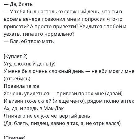
— Да, блять
— У тебя был настолько сложный день, что ты в
восемь вечера позвонил мне и попросил что-то
привезти? А просто привезти? Увидится с тобой и
уехать, типа это нормально?
— Бля, ёб твою мать
[Куплет 2]
Угу, сложный день (у)
У меня был очень сложный день — не еби мозги мне
(отъебись)
Правила те же
Хочешь увидеться — привези порох мне (давай)
И визин тоже склей (и ещё чё-то), рядом полно аптек
Ах, да, и заедь в Мак-Дак
Я ничего не ел уже четвёртый день
(Да, блять, пиздец, давно я так, а, не отрывался)
[Припев]