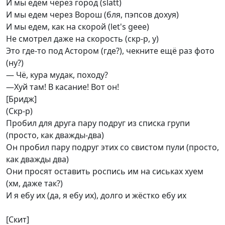
И мы едем через город (slatt)
И мы едем через Ворош (бля, пэпсов дохуя)
И мы едем, как на скорой (let's geee)
Не смотрел даже на скорость (скр-р, у)
Это где-то под Астором (где?), чекните ещё раз фото
(ну?)
— Чё, кура мудак, походу?
—Хуй там! В касание! Вот он!
[Бридж]
(Скр-р)
Пробил для друга пару подруг из списка групи
(просто, как дважды-два)
Он пробил пару подруг этих со свистом пули (просто,
как дважды два)
Они просят оставить роспись им на сиськах хуем
(хм, даже так?)
И я ебу их (да, я ебу их), долго и жёстко ебу их
[Скит]