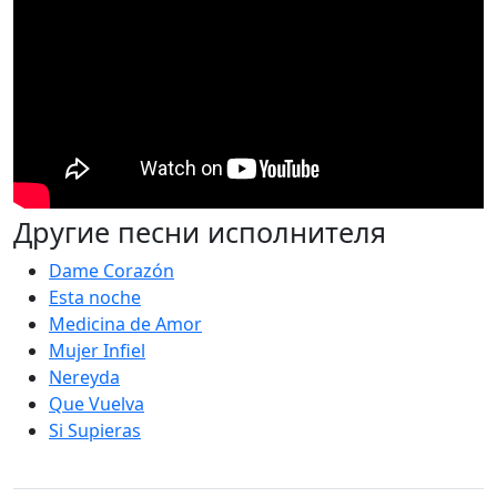
Другие песни исполнителя
Dame Corazón
Esta noche
Medicina de Amor
Mujer Infiel
Nereyda
Que Vuelva
Si Supieras