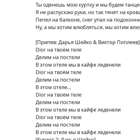
Ты оденешь мою куртку и мы будем танце
Я не распускаю руки, но так тянет на кров
Пепел на балконе, снег упал на подоконн
Ну, а мы хотим влюбляться, мы хотим вл
[Припев: Дарья Шейко & Виктор Поплеев]
Dior на твоём теле
Делим на постели
В этом отеле мы в кайфе леденели
Dior на твоём теле
Делим на постели
В этом отеле…
Dior на твоём теле
Делим на постели
В этом отеле мы в кайфе леденели
Dior на твоём теле
Делим на постели
В этом отеле мы в кайфе леденели
[Куплет 2: Дарья Шейко]