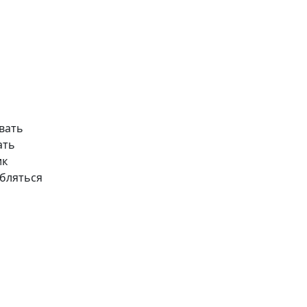
вать
ать
ик
юбляться