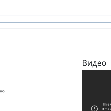
Видео
кно