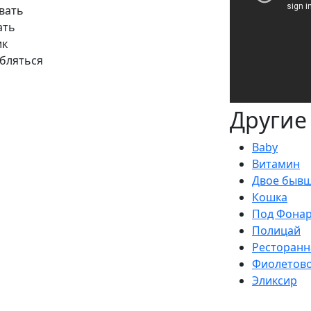
вать
ать
ик
юбляться
Другие
Baby
Витамин
Двое быв
Кошка
Под Фона
Полицай
Ресторанн
Фиолетов
Эликсир