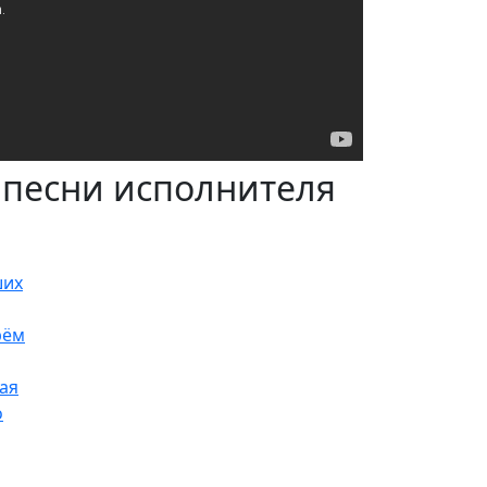
 песни исполнителя
ших
рём
ая
о