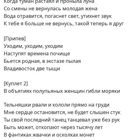
Когда туман растаял и проныла луна
Со смены не вернулась молодая жена
Вода отравится, погаснет свет, утихнет звук
К тебе я больше не вернусь, такой теперь я друг
[Припев]
Уходим, уходим, уходим
Наступят времена почище
Бьется родная, в экстазе пылая
Владивосток две тыщи
[Куплет 2]
В объятиях полупьяных женщин гибли моряки
Тельняшки рвали и кололи прямо на груди
Мне сердце остановится, не будет слышен стук
Ты свой последний танец танцевал уже без рук
Быть может, откопают через тысячу лет
В фантиках жвачки и осколках монет