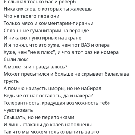
Я слышал только бас и реверб
Никаких слов, о которых ты жалеешь
Что не твоего пера они
Только мясо и комментарии-пираньи
Сплошные гуманитарии на веранде
И никаких пунктирных на экране
И я понял, что это хуже, чем тот ВАЗ и опера
Хуже, чем "не в плюс", и что в тот раз не номера
были люкс
А может я и правда злюсь?
Может пресытился и больше не скрывает балаклава
грусть
А помню наизусть цифры, но не набирал
Ведь чё от нас осталось, да и нахера?
Толерантность, крадущая возможность тебя
чувствовать
Слышать, но не перепонками
И лишь стаканы до краёв наполнены
Так что мы можем только выпить за это