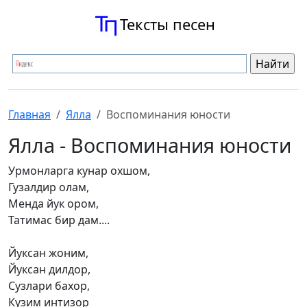
Тексты песен
Главная
Ялла
Воспоминания юности
Ялла - Воспоминания юности
Урмонларга кунар охшом,
Гузалдир олам,
Менда йук ором,
Татимас бир дам....
Йуксан жоним,
Йуксан дилдор,
Сузлари бахор,
Кузим интизор