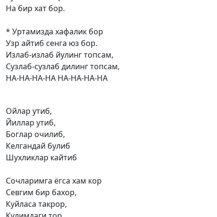
На бир хат бор.
* Уртамизда хафалик бор
Узр айтиб сенга юз бор.
Излаб-излаб йулинг топсам,
Сузлаб-сузлаб дилинг топсам,
НА-НА-НА-НА НА-НА-НА-НА
Ойлар утиб,
Йиллар утиб,
Боглар очилиб,
Келгандай булиб
Шухликлар кайтиб
Сочларимга ёгса хам кор
Севгим бир бахор,
Куйласа такрор,
Кулимдаги тор.