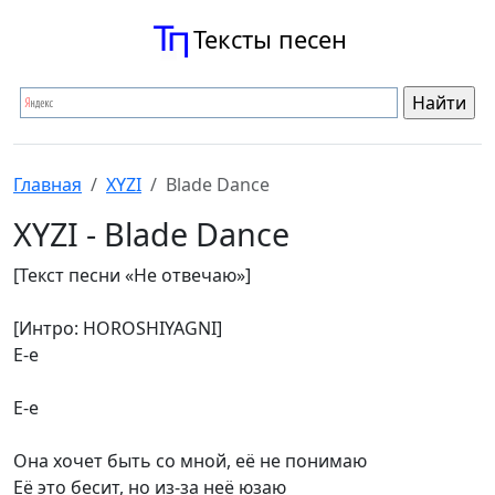
Тексты песен
Главная
XYZI
Blade Dance
XYZI - Blade Dance
[Текст песни «Не отвечаю»]
[Интро: HOROSHIYAGNI]
Е-е
Е-е
Она хочет быть со мной, её не понимаю
Её это бесит, но из-за неё юзаю