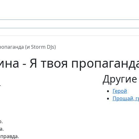
ропаганда (и Storm DJs)
а - Я твоя пропаганда 
Другие
.
Герой
Прощай, гр
о.
а.
 правда.