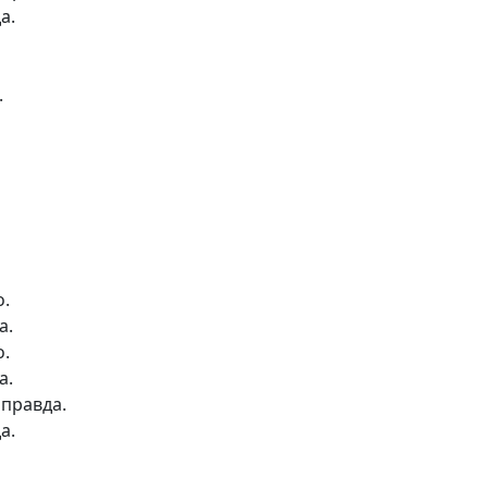
а.
.
о.
а.
о.
а.
 правда.
а.