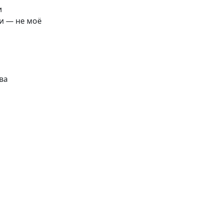
и
и — не моё
ва