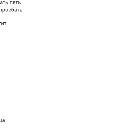
цать пять
 проебать
тит
ша