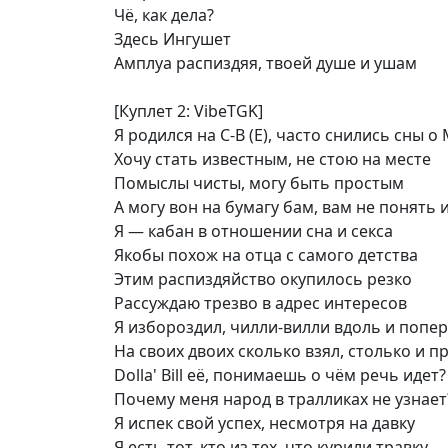
Чё, как дела?
Здесь Ингушет
Амплуа распиздяя, твоей душе и ушам
[Куплет 2: VibeTGK]
Я родился на С-В (Е), часто снились сны о
Хочу стать известным, не стою на месте
Помыслы чисты, могу быть простым
А могу вон на бумагу бам, вам не понять 
Я — кабан в отношении сна и секса
Якобы похож на отца с самого детства
Этим распиздяйство окупилось резко
Рассуждаю трезво в адрес интересов
Я избороздил, чилли-вилли вдоль и попер
На своих двоих сколько взял, столько и п
Dolla' Bill её, понимаешь о чём речь идет?
Почему меня народ в тралликах не узнает
Я испек свой успех, несмотря на давку
Я есть тот, кто из тех, что курили травку