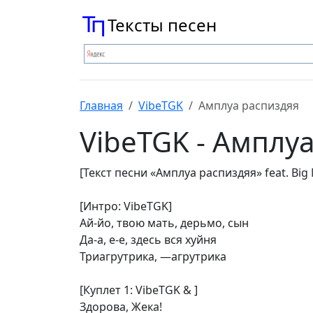
Тексты песен
Главная
VibeTGK
Амплуа распиздяя
VibeTGK - Амплу
[Текст песни «Амплуа распиздяя» feat. Big 
[Интро: VibeTGK]
Ай-йо, твою мать, дерьмо, сын
Да-а, е-е, здесь вся хуйня
Триагрутрика, —агрутрика
[Куплет 1: VibeTGK & ]
Здорова, Жека!