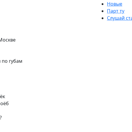
Новые
Парт ту
Слушай ст
 Москве
и по губам
ёк
роёб
?