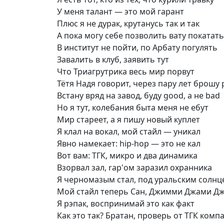
У меня талант — это мой гарант
Плюс я не дурак, крутанусь так и так
А пока могу себе позволить вату покатать
В институт не пойти, по Арбату погулять
Завалить в клуб, заявить тут
Что Триагрутрика весь мир порвут
Тётя Надя говорит, через пару лет брошу 
Встану вряд на завод, буду good, а не bad
Но я тут, колебания быта меня не ебут
Мир стареет, а я пишу новый куплет
Я клал на вокал, мой стайл — уникал
Явно намекает: hip-hop — это не кал
Вот вам: ТГК, микро и два динамика
Взорвал зал, rap'ом заразил охранника
Я черномазым стал, под уральским солнц
Мой стайл теперь Сан, Джимми Джами Д
Я рэпак, воспринимай это как факт
Как это так? Братан, проверь от ТГК комп