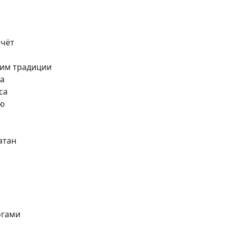
счёт
ним традиции
са
са
яю
атан
огами