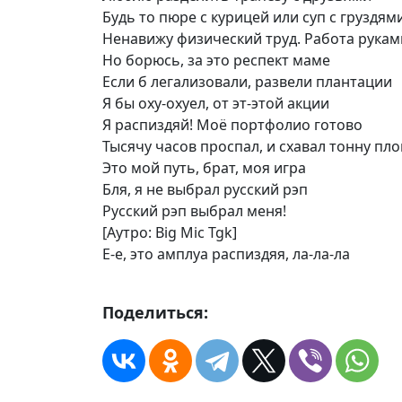
Будь то пюре с курицей или суп с груздям
Ненавижу физический труд. Работа рукам
Но борюсь, за это респект маме
Если б легализовали, развели плантации
Я бы оху-охуел, от эт-этой акции
Я распиздяй! Моё портфолио готово
Тысячу часов проспал, и схавал тонну пло
Это мой путь, брат, моя игра
Бля, я не выбрал русский рэп
Русский рэп выбрал меня!
[Аутро: Big Mic Tgk]
Е-е, это амплуа распиздяя, ла-ла-ла
Поделиться: