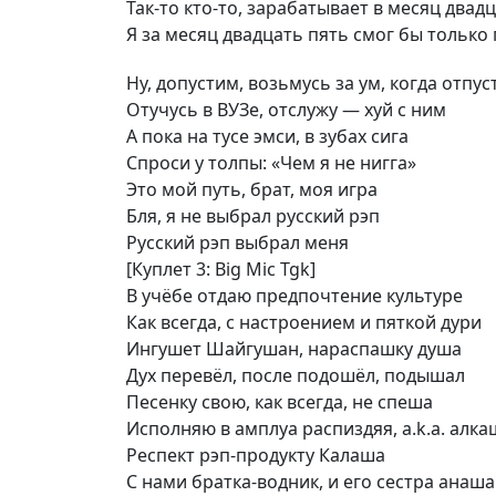
Так-то кто-то, зарабатывает в месяц двад
Я за месяц двадцать пять смог бы только
Ну, допустим, возьмусь за ум, когда отпус
Отучусь в ВУЗе, отслужу — хуй с ним
А пока на тусе эмси, в зубах сига
Спроси у толпы: «Чем я не нигга»
Это мой путь, брат, моя игра
Бля, я не выбрал русский рэп
Русский рэп выбрал меня
[Куплет 3: Big Mic Tgk]
В учёбе отдаю предпочтение культуре
Как всегда, с настроением и пяткой дури
Ингушет Шайгушан, нараспашку душа
Дух перевёл, после подошёл, подышал
Песенку свою, как всегда, не спеша
Исполняю в амплуа распиздяя, a.k.a. алка
Респект рэп-продукту Калаша
С нами братка-водник, и его сестра анаша