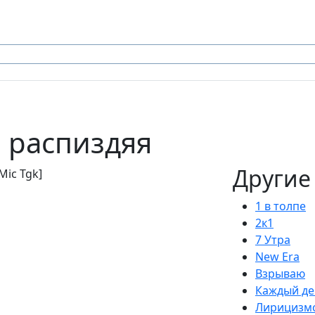
а распиздяя
Другие
Mic Tgk]
1 в толпе
2к1
7 Утра
New Era
Взрываю
Каждый де
Лирицизм