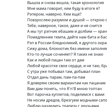
Вышла и снова вошла, такая хронология
Мне мама говорит, кем буду в итоге я?
Рэпером, наверно. Кем ещё?
Повзрослею разумом и душой — открою 
Тебе, наверное, такое, даже и не снится
А мы тут рэпчик ебашим и долбим — хра
Помедленнее темпа, дайте нам бита и ба
Рэп в России бледноликий, я другого окра
Сижу дома, блокнотик без имени заполн
Кто-то лучше сочиняет? Я таких не знаю
Как и любой пацан таю от дам
Любой красотке свое сердце, и не таю, бр
С утра уже побывал там, добывал план
Отдал дань парам, пам-па-пам
Я доверяю своим вариантам как пацанам
Вам дам понять, что R'n'B мною топтан
Вот парочка куплетов, поделимся с вами
Не носим дредов, брезгуем модными сап
Люблю разделить трапезу с друзьями