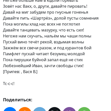
Негоже больше нам в юдоли горевать
Зовёт нас Вакх, о, други, давайте пировать!
Давай на миг забудем про гнусные гоненья
Давайте пить «Шартрёз», долой пусты сомнения
Пока могилы хлад нас всех не поглотил
Давайте танцевать мазурку, что есть сил!
Негоже нам скучать, нальём мы чаши полны
Пускай вино течёт рекой, вздымая волны
Зажжём все свечи разом, и под курантов бой
Памфлет пускай читает безумец молодой
Пока пирушки буйной запал ещё не стих
Любезнейший Иван, зачти свободы стих!
[Припев: , Вася В.]
Тс-с-с!
Поделиться: