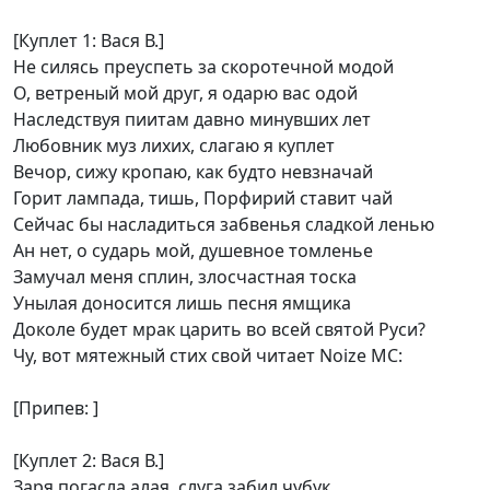
[Куплет 1: Вася В.]
Не силясь преуспеть за скоротечной модой
О, ветреный мой друг, я одарю вас одой
Наследствуя пиитам давно минувших лет
Любовник муз лихих, слагаю я куплет
Вечор, сижу кропаю, как будто невзначай
Горит лампада, тишь, Порфирий ставит чай
Сейчас бы насладиться забвенья сладкой ленью
Ан нет, о сударь мой, душевное томленье
Замучал меня сплин, злосчастная тоска
Унылая доносится лишь песня ямщика
Доколе будет мрак царить во всей святой Руси?
Чу, вот мятежный стих свой читает Noize MC:
[Припев: ]
[Куплет 2: Вася В.]
Заря погасла алая, слуга забил чубук