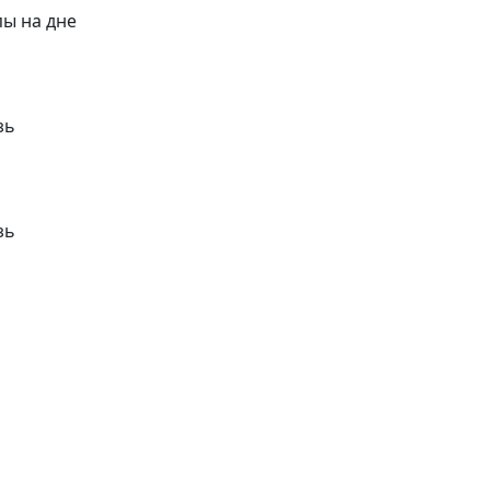
пы на дне
зь
зь