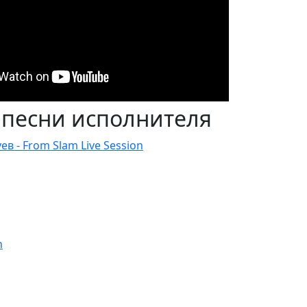
 песни исполнителя
ев - From Slam Live Session
h