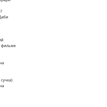
е?
-Даби
»
ий
в фильме
дна
 сучка)
дна