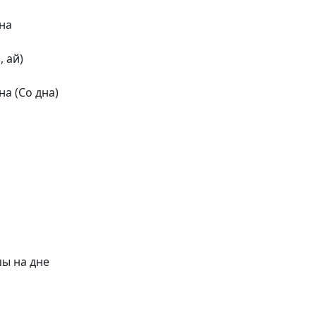
дна
, ай)
на (Со дна)
пы на дне