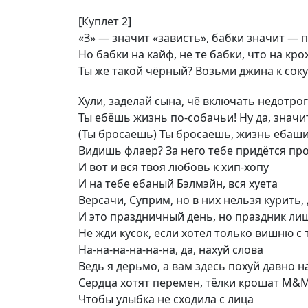
[Куплет 2]
«З» — значит «зависть», бабки значит — 
Но бабки на кайф, не те бабки, что на кро
Ты же такой чёрный? Возьми джина к соку
Хули, заделай сына, чё включать недотрог
Ты ебёшь жизнь по-собачьи! Ну да, значит
(Ты бросаешь) Ты бросаешь, жизнь ебаши
Видишь флаер? За него тебе придётся пр
И вот и вся твоя любовь к хип-хопу
И на тебе ебаный Бэлмэйн, вся хуета
Версачи, Суприм, но в них нельзя курить, 
И это праздничный день, но праздник л
Не жди кусок, если хотел только вишню с 
На-на-на-на-на-на, да, нахуй слова
Ведь я дерьмо, а вам здесь похуй давно н
Сердца хотят перемен, тёлки крошат M&M
Чтобы улыбка не сходила с лица