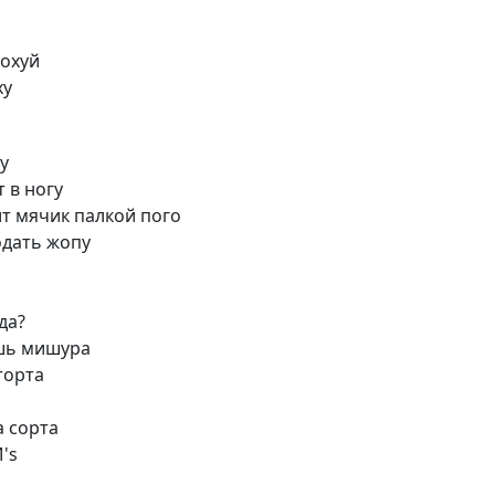
похуй
ху
у
 в ногу
т мячик палкой пого
одать жопу
да?
ишь мишура
торта
а сорта
's