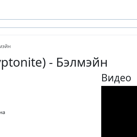
мэйн
ptonite) - Бэлмэйн
Видео
дна