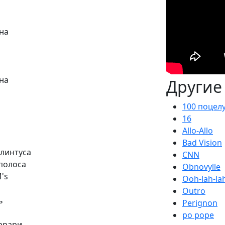
дна
дна
Другие
100 поцелу
16
Allo-Allo
Bad Vision
плинтуса
CNN
 полоса
Obnovylle
's
Ooh-lah-la
Outro
ь
Perignon
po pope
еррари