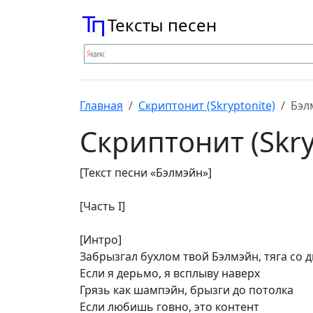
Тексты песен
Главная
Скриптонит (Skryptonite)
Бэл
Скриптонит (Skry
[Текст песни «Бэлмэйн»]
[Часть I]
[Интро]
Забрызгал бухлом твой Бэлмэйн, тяга со 
Если я дерьмо, я всплыву наверх
Грязь как шампэйн, брызги до потолка
Если любишь говно, это контент