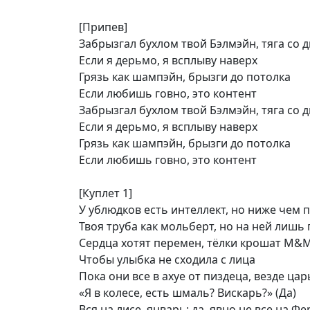
[Припев]
Забрызгал бухлом твой Бэлмэйн, тяга со 
Если я дерьмо, я всплыву наверх
Грязь как шампэйн, брызги до потолка
Если любишь говно, это контент
Забрызгал бухлом твой Бэлмэйн, тяга со 
Если я дерьмо, я всплыву наверх
Грязь как шампэйн, брызги до потолка
Если любишь говно, это контент
[Куплет 1]
У ублюдков есть интеллект, но ниже чем 
Твоя труба как мольберт, но на ней лишь
Сердца хотят перемен, тёлки крошат M&M
Чтобы улыбка не сходила с лица
Пока они все в ахуе от пиздеца, везде цар
«Я в колесе, есть шмаль? Вискарь?» (Да)
Вся на лисе, январь; да, явно не все на Ф