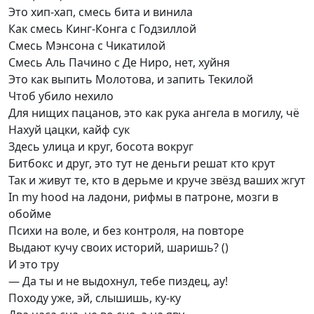
Это хип-хап, смесь бита и винила
Как смесь Кинг-Конга с Годзиллой
Смесь Мэнсона с Чикатилой
Смесь Аль Пачино с Де Ниро, нет, хуйня
Это как выпить Молотова, и запить Текилой
Чтоб убило нехило
Для нищих пацанов, это как рука ангела в могилу, чё
Нахуй цацки, кайф сук
Здесь улица и круг, босота вокруг
Битбокс и друг, это тут не деньги решат кто крут
Так и живут те, кто в дерьме и круче звёзд ваших жгут
In my hood на ладони, рифмы в патроне, мозги в
обойме
Психи на воле, и без контроля, на повторе
Выдают кучу своих историй, шаришь? ()
И это тру
— Да ты и не выдохнул, тебе пиздец, ау!
Походу уже, эй, слышишь, ку-ку