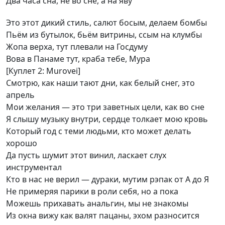
Два часа сна, не во сне, а на яву
Это этот дикий стиль, салют босым, делаем бомбы
Пьём из бутылок, бьём витрины, ссым на клумбы
Жопа верха, тут плевали на Госдуму
Вова в Панаме тут, краба тебе, Мура
[Куплет 2: Murovei]
Смотрю, как наши тают дни, как белый снег, это
апрель
Мои желания — это три заветных цели, как во сне
Я слышу музыку внутри, сердце толкает мою кровь
Который год с теми людьми, кто может делать
хорошо
Да пусть шумит этот винил, ласкает слух
инструментал
Кто в нас не верил — дураки, мутим рэпак от А до Я
Не примеряя парики в роли себя, но а пока
Можешь прихавать анальгин, мы не знакомы
Из окна вижу как валят пацаны, эхом разносится