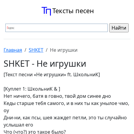
Тексты песен
Главная
SHKET
Не игрушки
SHKET - Не игрушки
[Текст песни «Не игрушки» ft. ШкольниК]
[Куплет 1: ШкольниК & ]
Нет ничего, батя в говно, твой дом синее дно
Кеды старше тебя самого, и в них ты как унылое чмо,
оу
Дни-ни, как псы, шея жаждет петли, это ты случайно
услышал его
Что (что?) это такое было?