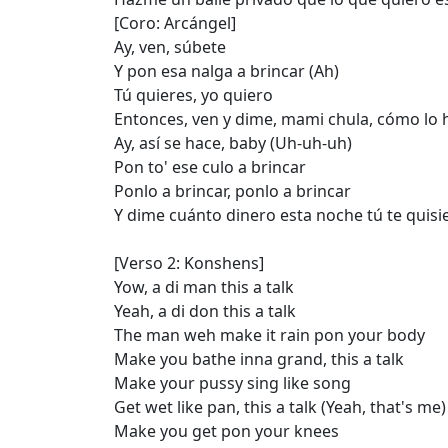
[Coro: Arcángel]
Ay, ven, súbete
Y pon esa nalga a brincar (Ah)
Tú quieres, yo quiero
Entonces, ven y dime, mami chula, cómo lo
Ay, así se hace, baby (Uh-uh-uh)
Pon to' ese culo a brincar
Ponlo a brincar, ponlo a brincar
Y dime cuánto dinero esta noche tú te quisi
[Verso 2: Konshens]
Yow, a di man this a talk
Yeah, a di don this a talk
The man weh make it rain pon your body
Make you bathe inna grand, this a talk
Make your pussy sing like song
Get wet like pan, this a talk (Yeah, that's me)
Make you get pon your knees