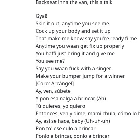
Backseat inna the van, this a talk
Gyal!
Skin it out, anytime you see me
Cock up your body and set it up
That make me know say you're ready fi me
Anytime you waan get fix up properly
You haffi just bring it and give me
You see me?
Say you waan fuck with a singer
Make your bumper jump for a winner
[Coro: Arcángel]
Ay, ven, súbete
Y pon esa nalga a brincar (Ah)
Tú quieres, yo quiero
Entonces, ven y dime, mami chula, cómo lo
Ay, así se hace, baby (Uh-uh-uh)
Pon to' ese culo a brincar
Ponlo a brincar, ponlo a brincar