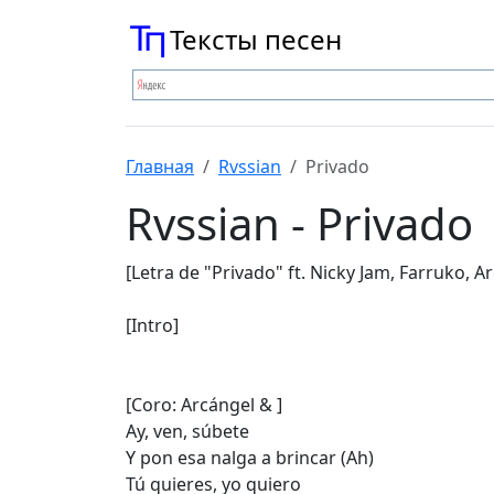
Тексты песен
Главная
Rvssian
Privado
Rvssian - Privado
[Letra de "Privado" ft. Nicky Jam, Farruko, 
[Intro]
[Coro: Arcángel & ]
Ay, ven, súbete
Y pon esa nalga a brincar (Ah)
Tú quieres, yo quiero