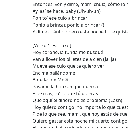
Entonces, ven y dime, mami chula, cómo lo
Ay, así se hace, baby (Uh-uh-uh)
Pon to' ese culo a brincar
Ponlo a brincar, ponlo a brincar ()
Y dime cuánto dinero esta noche tú te quisie
[Verso 1: Farruko]
Hoy coroné, la funda me busqué
Van a llover los billetes de a cien (Ja, ja)
Mueve ese culo que te quiero ver
Encima bailándome
Botellas de Moët
Pásame la hookah que quema
Pide más, to' lo que tú quieras
Que aquí el dinero no es problema (Cash)
Hoy quiero contigo, no importa lo que cues
Pide lo que sea, mami, que hoy estás de sue
Quiero gastar esta noche mi cuarto contigo
Hazme un baile privado que lo que quiero es