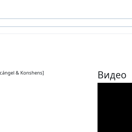
Видео
Arcángel & Konshens]