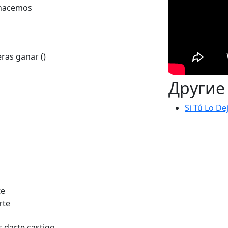
 hacemos
ras ganar ()
Другие
Si Tú Lo De
te
rte
 darte castigo