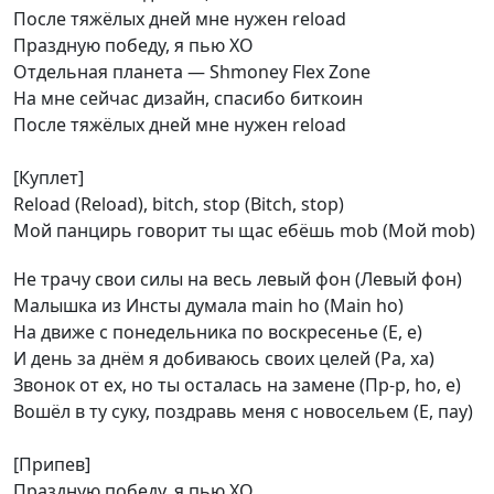
После тяжёлых дней мне нужен reload
Праздную победу, я пью XO
Отдельная планета — Shmoney Flex Zone
На мне сейчас дизайн, спасибо биткоин
После тяжёлых дней мне нужен reload
[Куплет]
Reload (Reload), bitch, stop (Bitch, stop)
Мой панцирь говорит ты щас ебёшь mob (Мой mob)
Не трачу свои силы на весь левый фон (Левый фон)
Малышка из Инсты думала main ho (Main ho)
На движе с понедельника по воскресенье (Е, е)
И день за днём я добиваюсь своих целей (Ра, ха)
Звонок от ex, но ты осталась на замене (Пр-р, ho, е)
Вошёл в ту суку, поздравь меня с новосельем (Е, пау)
[Припев]
Праздную победу, я пью XO