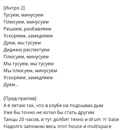
[Интро 2]
Тусуем, минусуем
Плюсуем, минусуем
Решаем, разбавляем
Ускоряем, замедляем
Дуем, мы тусуем
Диджею респектуем
Плюсуем, минусуем
Мы тусуем, мы тусуем
Мы плюсуем, минусуем
Ускоряем, замедляем
Дуем...
[Пред-припев]
А я летаю так, что в клубе на подошвах дым
Уже бы точно не хотел бы стать другим
Танцы 20 часов, и тут долбит техно и drum 'n' base
Надолго запомню весь этот house и multispace