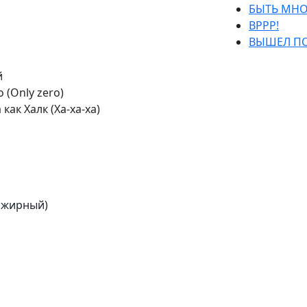
БЫТЬ МН
ВРРР!
ВЫШЕЛ ПО
й
 (Only zero)
как Халк (Ха-ха-ха)
ы жирный)