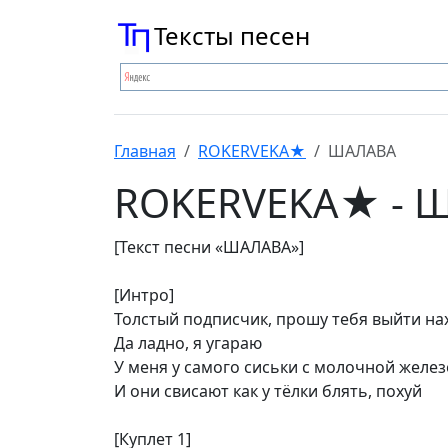
Тексты песен
Главная
ROKERVEKA★
ШАЛАВА
ROKERVEKA★ - 
[Текст песни «ШАЛАВА»]
[Интро]
Толстый подписчик, прошу тебя выйти на
Да ладно, я угараю
У меня у самого сиськи с молочной желе
И они свисают как у тёлки блять, похуй
[Куплет 1]