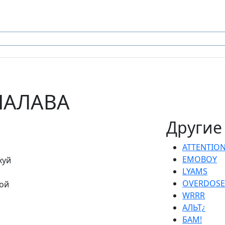
ШАЛАВА
Другие
ATTENTION
EMOBOY
хуй
LYAMS
OVERDOSE
зой
WRRR
АЛЬТ¿
БАМ!