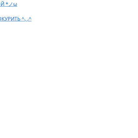
ОЙ *ノω
КУРИТЬ ^◡^