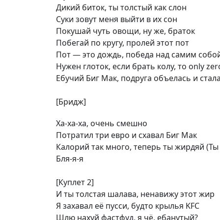
Дикий биток, ты толстый как слон
Суки зовут меня выйти в их сон
Покушай чуть овощи, ну же, браток
Побегай по кругу, пролей этот пот
Пот — это дождь, победа над самим собо
Нужен глоток, если брать колу, то only zero
Ебучий Биг Мак, подруга объелась и стала 
[Бридж]
Ха-ха-ха, очень смешно
Потратил три евро и схавал Биг Мак
Калорий так много, теперь ты жирдяй (Т
Бля-я-я
[Куплет 2]
И ты толстая шалава, ненавижу этот жир
Я захавал её пусси, будто крылья KFC
Шлю нахуй фастфуд, я чё, ебанутый?