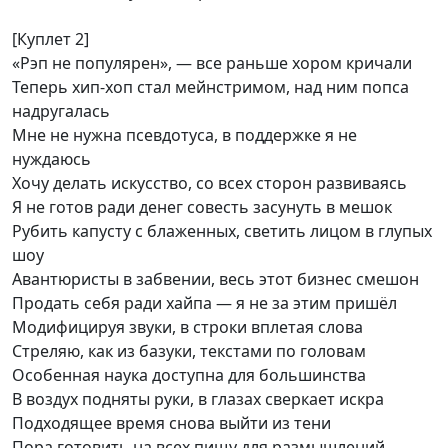
[Куплет 2]
«Рэп не популярен», — все раньше хором кричали
Теперь хип-хоп стал мейнстримом, над ним попса
надругалась
Мне не нужна псевдотуса, в поддержке я не
нуждаюсь
Хочу делать искусство, со всех сторон развиваясь
Я не готов ради денег совесть засунуть в мешок
Рубить капусту с блаженных, светить лицом в глупых
шоу
Авантюристы в забвении, весь этот бизнес смешон
Продать себя ради хайпа — я не за этим пришёл
Модифицируя звуки, в строки вплетая слова
Стреляю, как из базуки, текстами по головам
Особенная наука доступна для большинства
В воздух подняты руки, в глазах сверкает искра
Подходящее время снова выйти из тени
Пора готовить на всех пищу для размышлений