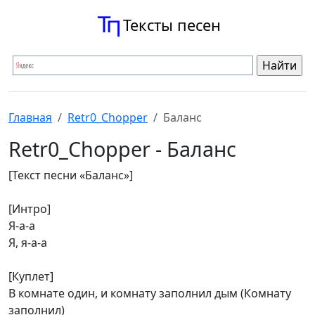
Тексты песен
Главная
Retr0_Chopper
Баланс
Retr0_Chopper - Баланс
[Текст песни «Баланс»]
[Интро]
Я-а-а
Я, я-а-а
[Куплет]
В комнате один, и комнату заполнил дым (Комнату
заполнил)