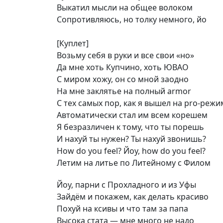
Выкатил мысли на общее волоком
Сопротивляюсь, но толку немного, йо
[Куплет]
Возьму себя в руки и все свои «но»
Да мне хоть Купчино, хоть ЮВАО
С миром хожу, он со мной заодно
На мне заклятье на полный armor
С тех самых пор, как я вышел на pro-режи
Автоматически стал им всем корешем
Я безразличен к тому, что ты порешь
И нахуй ты нужен? Ты нахуй звонишь?
How do you feel? Йоу, how do you feel?
Летим на литье по Литейному с Филом
Йоу, парни с Прохладного и из Уфы
Зайдём и покажем, как делать красиво
Похуй на ксивы и что там за папа
Высока стата — мне много не надо