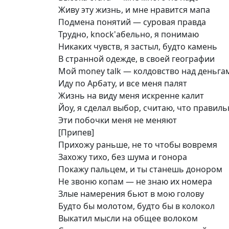
Живу эту жизнь, и мне нравится мапа
Подмена понятий — суровая правда
Трудно, knock'абельно, я понимаю
Никаких чувств, я застыл, будто камень
В странной одежде, в своей географии
Мой money talk — колдовство над деньга
Иду по Арбату, и все меня палят
Жизнь на виду меня искренне калит
Йоу, я сделал выбор, считаю, что правил
Эти побочки меня не меняют
[Припев]
Прихожу раньше, не то чтобы вовремя
Захожу тихо, без шума и гонора
Покажу пальцем, и ты станешь донором
Не звоню копам — не знаю их номера
Злые намерения бьют в мою голову
Будто бы молотом, будто бы в колокол
Выкатил мысли на общее волоком