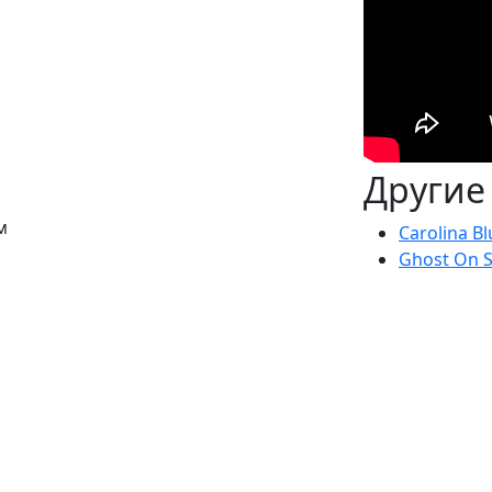
Другие
м
Carolina B
Ghost On 