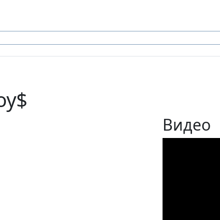
toy$
Видео