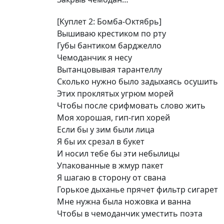
[Куплет 2: Бомба-Октябрь]
Вышиваю крестиком по рту
Губы бантиком барджелло
Чемоданчик я несу
Вытанцовывая тарантеллу
Сколько нужно было задыхаясь осушить
Этих проклятых угрюм морей
Чтобы после срифмовать слово жить
Моя хорошая, гип-гип хорей
Если бы у зим были лица
Я бы их срезал в букет
И носил тебе бы эти небылицы
Упакованные в жмур пакет
Я шагаю в сторону от свана
Горькое дыханье прячет фильтр сигарет
Мне нужна была ножовка и ванна
Чтобы в чемоданчик уместить поэта