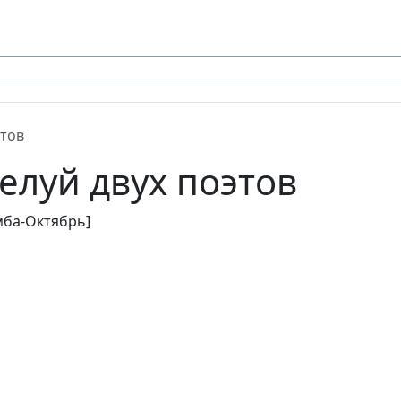
этов
целуй двух поэтов
омба-Октябрь]