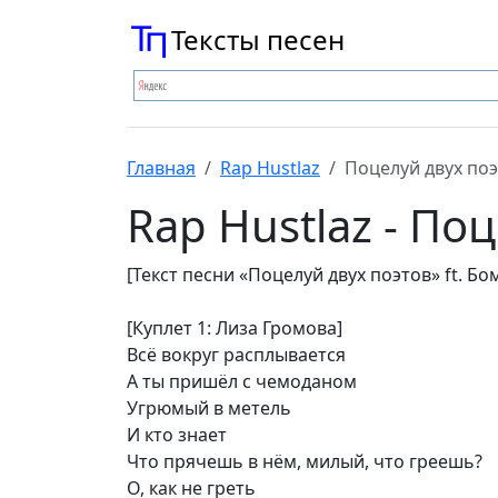
Тексты песен
Главная
Rap Hustlaz
Поцелуй двух по
Rap Hustlaz - По
[Текст песни «Поцелуй двух поэтов» ft. Б
[Куплет 1: Лиза Громова]
Всё вокруг расплывается
А ты пришёл с чемоданом
Угрюмый в метель
И кто знает
Что прячешь в нём, милый, что греешь?
О, как не греть