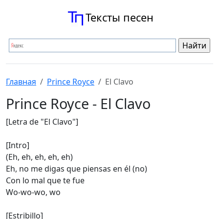
Тексты песен
Главная
Prince Royce
El Clavo
Prince Royce - El Clavo
[Letra de "El Clavo"]
[Intro]
(Eh, eh, eh, eh, eh)
Eh, no me digas que piensas en él (no)
Con lo mal que te fue
Wo-wo-wo, wo
[Estribillo]