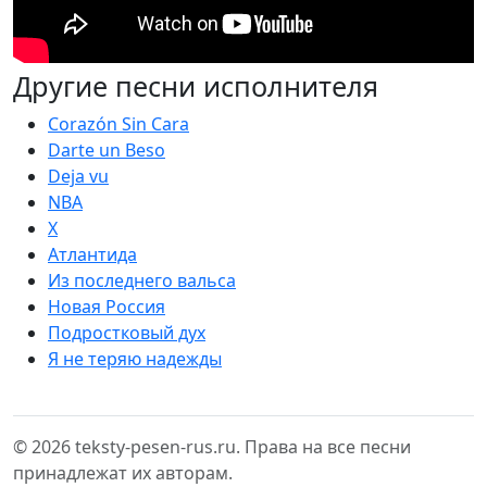
Другие песни исполнителя
Corazón Sin Cara
Darte un Beso
Deja vu
NBA
X
Атлантида
Из последнего вальса
Новая Россия
Подростковый дух
Я не теряю надежды
© 2026 teksty-pesen-rus.ru. Права на все песни
принадлежат их авторам.