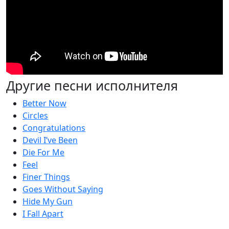
Другие песни исполнителя
Better Now
Circles
Congratulations
Devil I’ve Been
Die For Me
Feel
Finer Things
Goes Without Saying
Hide My Gun
I Fall Apart