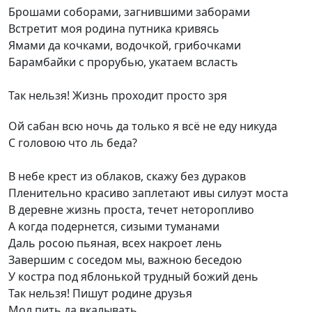
Брошами соборами, загнившими заборами
Встретит моя родина путника кривясь
Ямами да кочками, водочкой, грибочками
Барамбайки с прорубью, укатаем всласть
Так нельзя! Жизнь проходит просто зря
Ой сабан всю ночь да только я всё не еду никуда
С головою что ль беда?
В небе крест из облаков, скажу без дураков
Пленительно красиво заплетают ивы силуэт моста
В деревне жизнь проста, течет неторопливо
А когда подернется, сизыми туманами
Даль росою пьяная, всех накроет лень
Завершим с соседом мы, важною беседою
У костра под яблонькой трудный божий день
Так нельзя! Пишут родине друзья
Мол пить да вкалывать