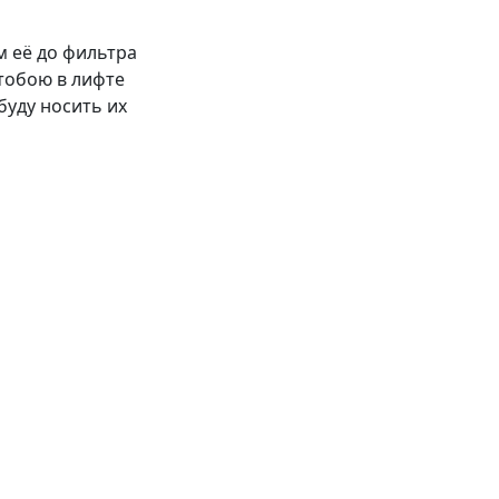
м её до фильтра
 тобою в лифте
буду носить их