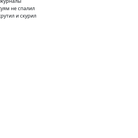
-журналы
 хуям не спалил
крутил и скурил