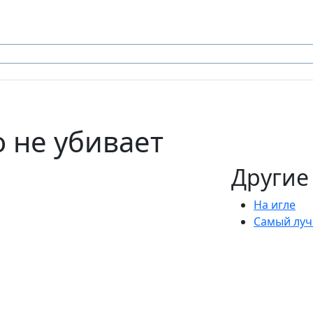
о не убивает
Другие
На игле
Самый луч