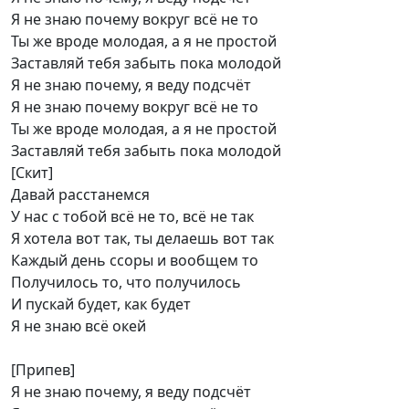
Я не знаю почему вокруг всё не то
Ты же вроде молодая, а я не простой
Заставляй тебя забыть пока молодой
Я не знаю почему, я веду подсчёт
Я не знаю почему вокруг всё не то
Ты же вроде молодая, а я не простой
Заставляй тебя забыть пока молодой
[Скит]
Давай расстанемся
У нас с тобой всё не то, всё не так
Я хотела вот так, ты делаешь вот так
Каждый день ссоры и вообщем то
Получилось то, что получилось
И пускай будет, как будет
Я не знаю всё окей
[Припев]
Я не знаю почему, я веду подсчёт