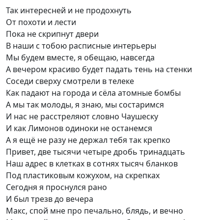
Так интересней и не продохнуть
От похоти и лести
Пока не скрипнут двери
В наши с тобою расписные интерьеры
Мы будем вместе, я обещаю, навсегда
А вечером красиво будет падать тень на стенки
Соседи сверху смотрели в телеке
Как падают на города и сёла атомные бомбы
А мы так молоды, я знаю, мы состаримся
И нас не расстреляют словно Чаушеску
И как Лимонов одиноки не останемся
А я ещё не разу не держал тебя так крепко
Привет, две тысячи четыре дробь тринадцать
Наш адрес в клетках в сотнях тысяч бланков
Под пластиковым кожухом, на скрепках
Сегодня я проснулся рано
И был трезв до вечера
Макс, спой мне про печально, блядь, и вечно