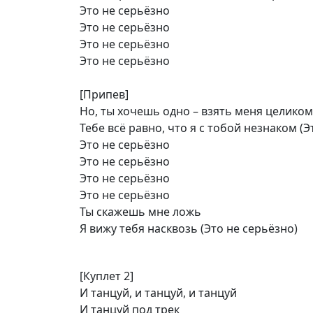
Это не серьёзно
Это не серьёзно
Это не серьёзно
Это не серьёзно
[Припев]
Но, ты хочешь одно – взять меня целиком
Тебе всё равно, что я с тобой незнаком (Э
Это не серьёзно
Это не серьёзно
Это не серьёзно
Это не серьёзно
Ты скажешь мне ложь
Я вижу тебя насквозь (Это не серьёзно)
[Куплет 2]
И танцуй, и танцуй, и танцуй
И танцуй под трек