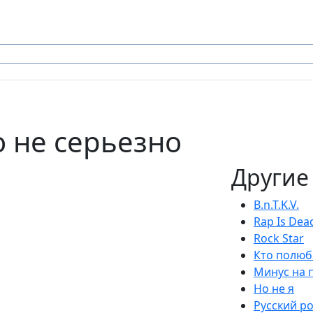
о не серьезно
Другие
B.n.T.K.V.
Rap Is Dea
Rock Star
Кто полюб
Минус на 
Но не я
Русский р