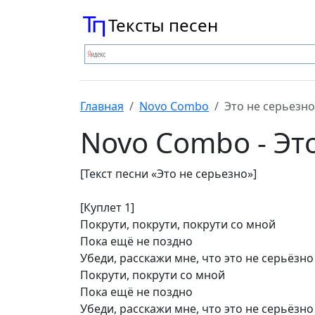
Тексты песен
Главная
Novo Combo
Это не серьезно
Novo Combo - Эт
[Текст песни «Это не серьезно»]
[Куплет 1]
Покрути, покрути, покрути со мной
Пока ещё не поздно
Убеди, расскажи мне, что это не серьёзно
Покрути, покрути со мной
Пока ещё не поздно
Убеди, расскажи мне, что это не серьёзно