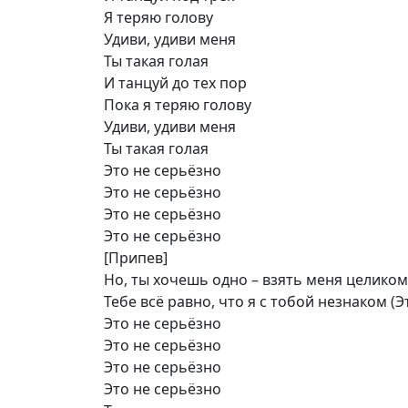
Я теряю голову
Удиви, удиви меня
Ты такая голая
И танцуй до тех пор
Пока я теряю голову
Удиви, удиви меня
Ты такая голая
Это не серьёзно
Это не серьёзно
Это не серьёзно
Это не серьёзно
[Припев]
Но, ты хочешь одно – взять меня целиком
Тебе всё равно, что я с тобой незнаком (Э
Это не серьёзно
Это не серьёзно
Это не серьёзно
Это не серьёзно