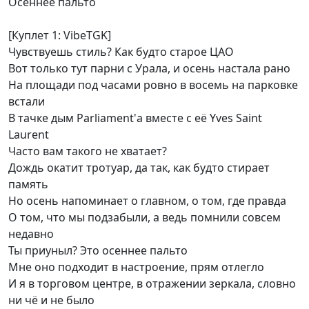
Осеннее пальто
[Куплет 1: VibeTGK]
Чувствуешь стиль? Как будто старое ЦАО
Вот только тут парни с Урала, и осень настала рано
На площади под часами ровно в восемь на парковке
встали
В тачке дым Parliament'а вместе с её Yves Saint
Laurent
Часто вам такого не хватает?
Дождь окатит тротуар, да так, как будто стирает
память
Но осень напоминает о главном, о том, где правда
О том, что мы подзабыли, а ведь помнили совсем
недавно
Ты приуныл? Это осеннее пальто
Мне оно подходит в настроение, прям отлегло
И я в торговом центре, в отражении зеркала, словно
ни чё и не было