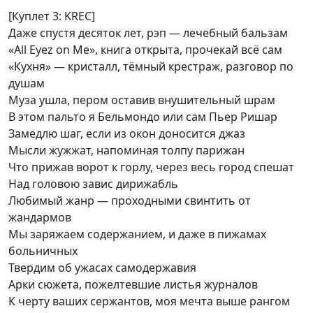
[Куплет 3: KREC]
Даже спустя десяток лет, рэп — лечебный бальзам
«All Eyez on Me», книга открыта, прочекай всё сам
«Кухня» — кристалл, тёмный крестраж, разговор по
душам
Муза ушла, пером оставив внушительный шрам
В этом пальто я Бельмондо или сам Пьер Ришар
Замедлю шаг, если из окон доносится джаз
Мысли жужжат, напоминая толпу парижан
Что прижав ворот к горлу, через весь город спешат
Над головою завис дирижабль
Любимый жанр — проходными свинтить от
жандармов
Мы заряжаем содержанием, и даже в пижамах
больничных
Твердим об ужасах самодержавия
Арки сюжета, пожелтевшие листья журналов
К черту ваших сержантов, моя мечта выше рангом