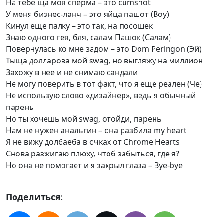
На тебе ща моя сперма – это cumshot
У меня бизнес-ланч – это яйца пашот (Воу)
Кинул еще палку – это так, на посошек
Знаю одного гея, бля, салам Пашок (Салам)
Повернулась ко мне задом – это Dom Peringon (Эй)
Тыща долларова мой swag, но выгляжу на миллион
Захожу в нее и не снимаю сандали
Не могу поверить в тот факт, что я еще реален (Че)
Не использую слово «дизайнер», ведь я обычный
парень
Но ты хочешь мой swag, отойди, парень
Нам не нужен анальгин – она разбила my heart
Я не вижу долбаеба в очках от Chrome Hearts
Снова разжигаю плюху, чтоб забыться, где я?
Но она не помогает и я закрыл глаза – Bye-bye
Поделиться: