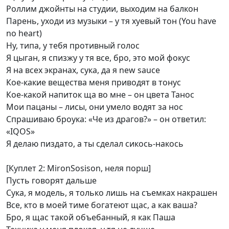
Роллим джойнты на студии, выходим на балкон
Парень, уходи из музыки – у тя хуевый тон (You have
no heart)
Ну, типа, у тебя противный голос
Я цыган, я спизжу у тя все, бро, это мой фокус
Я на всех экранах, сука, да я new sauce
Кое-какие вещества меня приводят в тонус
Кое-какой напиток ща во мне – он цвета Танос
Мои пацаны – лисы, они умело водят за нос
Спрашиваю броука: «Че из драгов?» – он ответил:
«IQOS»
Я делаю пиздато, а ты сделал сикось-накось
[Куплет 2: MironSosison, неля порш]
Пусть говорят дальше
Сука, я модель, я только лишь на съемках накрашен
Все, кто в моей тиме богатеют щас, а как ваша?
Бро, я щас такой объебанный, я как Паша