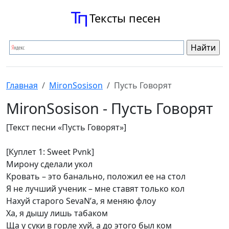
Тексты песен
Главная
MironSosison
Пусть Говорят
MironSosison - Пусть Говорят
[Текст песни «Пусть Говорят»]
[Куплет 1: Sweet Pvnk]
Мирону сделали укол
Кровать – это банально, положил ее на стол
Я не лучший ученик – мне ставят только кол
Нахуй старого SevaN’а, я меняю флоу
Ха, я дышу лишь табаком
Ща у суки в горле хуй, а до этого был ком