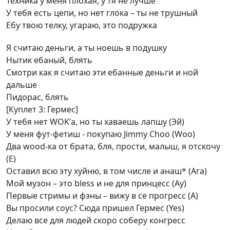
Техника у меня плохая, у тя не лучше
У тебя есть цепи, но нет глока – ты не трушный
Ебу твою телку, угараю, это подружка
Я считаю деньги, а ты ноешь в подушку
Нытик ебаный, блять
Смотри как я считаю эти ебанные деньги и ной
дальше
Пидорас, блять
[Куплет 3: Гермес]
У тебя нет WOK’а, но ты хаваешь лапшу (Эй)
У меня фут-фетиш - покупаю Jimmy Choo (Woo)
Два wood-ка от брата, бля, прости, малыш, я отскочу
(Е)
Оставил всю эту хуйню, в том числе и анаш* (Ага)
Мой музон – это bless и не для принцесс (Ау)
Первые стримы и фэны – вижу в се прогресс (А)
Вы просили соус? Сюда пришел Гермес (Yes)
Делаю все для людей скоро соберу конгресс