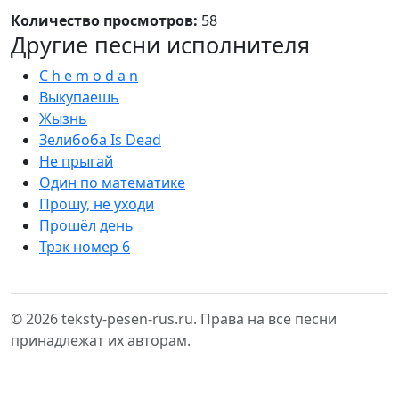
Количество просмотров:
58
Другие песни исполнителя
C h e m o d a n
Выкупаешь
Жызнь
Зелибоба Is Dead
Не прыгай
Один по математике
Прошу, не уходи
Прошёл день
Трэк номер 6
© 2026 teksty-pesen-rus.ru. Права на все песни
принадлежат их авторам.