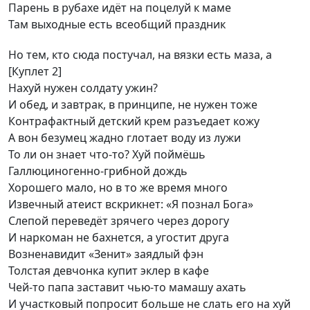
Парень в рубахе идёт на поцелуй к маме
Там выходные есть всеобщий праздник
Но тем, кто сюда постучал, на вязки есть маза, а
[Куплет 2]
Нахуй нужен солдату ужин?
И обед, и завтрак, в принципе, не нужен тоже
Контрафактный детский крем разъедает кожу
А вон безумец жадно глотает воду из лужи
То ли он знает что-то? Хуй поймёшь
Галлюциногенно-грибной дождь
Хорошего мало, но в то же время много
Извечный атеист вскрикнет: «Я познал Бога»
Слепой переведёт зрячего через дорогу
И наркоман не бахнется, а угостит друга
Возненавидит «Зенит» заядлый фэн
Толстая девчонка купит эклер в кафе
Чей-то папа заставит чью-то мамашу ахать
И участковый попросит больше не слать его на хуй