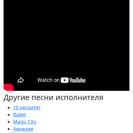
Другие песни исполнителя
10 негритят
Bullet
Magic City
Амнезия