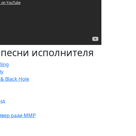
 песни исполнителя
ling
dy
& Black Hole
нд
ивер ради ММР