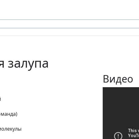
я залупа
Видео
й
оманда)
 молекулы