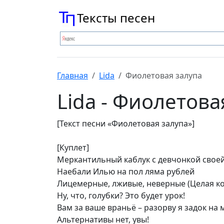
Тексты песен
Главная
Lida
Фиолетовая залупа
Lida - Фиолетова
[Текст песни «Фиолетовая залупа»]
[Куплет]
Меркантильный каблук с девчонкой свое
Наебали Илью на пол ляма рублей
Лицемерные, лживые, неверные (Целая к
Ну, что, голубки? Это будет урок!
Вам за ваше враньё – разорву я задок на
Альтернативы нет, увы!