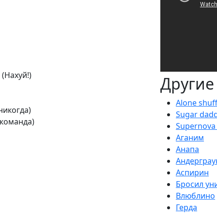
(Нахуй!)
Другие
Alone shuff
никогда)
Sugar dad
 команда)
Supernova 
Аганим
Анапа
Андерграу
Аспирин
Бросил ун
Влюблино
Герда