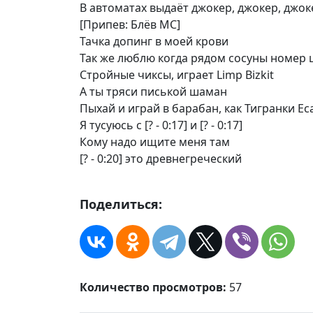
В автоматах выдаёт джокер, джокер, джок
[Припев: Блёв МС]
Тачка допинг в моей крови
Так же люблю когда рядом сосуны номер 
Стройные чиксы, играет Limp Bizkit
А ты тряси писькой шаман
Пыхай и играй в барабан, как Тигранки Ес
Я тусуюсь с [? - 0:17] и [? - 0:17]
Кому надо ищите меня там
[? - 0:20] это древнегреческий
Поделиться:
Количество просмотров:
57