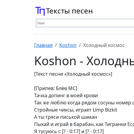
Тексты песен
Главная
Koshon
Холодный космос
Koshon - Холодн
[Текст песни «Холодный космос»]
[Припев: Блёв МС]
Тачка допинг в моей крови
Так же люблю когда рядом сосуны номер 
Стройные чиксы, играет Limp Bizkit
А ты тряси писькой шаман
Пыхай и играй в барабан, как Тигранки Ес
Я тусуюсь с [? - 0:17] и [? - 0:17]