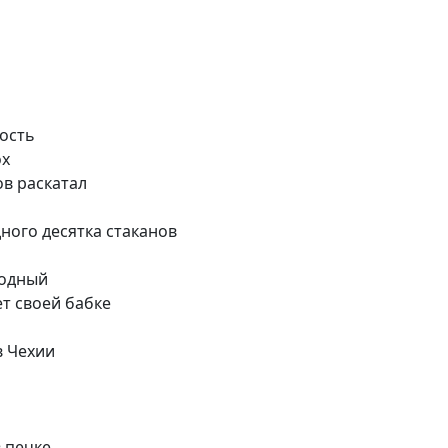
кость
ох
ов раскатал
дного десятка стаканов
олодный
ет своей бабке
 в Чехии
в печке