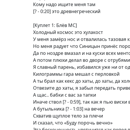
Кому надо ищите меня там
[? - 0:20] это древнегреческий
[Куплет 1: Блёв МС]
Холодный космос это хулакост
У меня замёрз нос и отвалилась тазовая 
Но меня радует что Синицын принёс пор
Да по ноздре вмазал и на куски всех мент
А потом плюхи делал во дворе с отрубями
Я славный парень, избавился уже ни от о
Килограммы гара мешал с перловкой
А ты брал как кекс до хаты, до хаты, да х
Отвезите до хаты, я забыл передать прив
А щас.. бабки с вас за тапки
Иначе ствол [? - 0:59], так как я пью виски
А бутыльника [? - 1:03] на вечер
Схватив щуплое тело за плечи
И сказал, что «Буду порочь вечно»
Эта бесконечность улетучится как пепел 