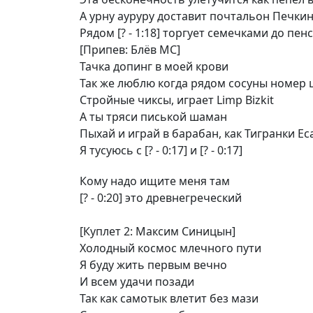
А урну ауруру доставит почтальон Печки
Рядом [? - 1:18] торгует семечками до пен
[Припев: Блёв МС]
Тачка допинг в моей крови
Так же люблю когда рядом сосуны номер 
Стройные чиксы, играет Limp Bizkit
А ты тряси писькой шаман
Пыхай и играй в барабан, как Тигранки Ес
Я тусуюсь с [? - 0:17] и [? - 0:17]
Кому надо ищите меня там
[? - 0:20] это древнегреческий
[Куплет 2: Максим Синицын]
Холодный космос млечного пути
Я буду жить первым вечно
И всем удачи позади
Так как самотык влетит без мази