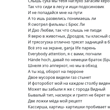
Слышь сука мы тебя наглухо загасим кер
Так что сиди в лесу и ищи подосиновик
И не попадайся мне на пути
А то ишь развелись понимаешь ли
Я смотрел фильмы с Брюс Ли
И Дао Любви, так что слышь не пизди
Я верю в животных, Дроздов, ты класный 
И трясогузка отлично трясет задницей в 
Всё это на экране, ganja life парень
Everybody attention, я с вами, погнали
Hände hoch, давай по немецки браток (Бр
Шнеля это апперкот, но мы в обход
А ты ход, оборот на перроне
Двое мусоров видели газ стынет
И фоторобот мой на каждом столбу виде
Может вы забыли я же с города Видный
Бывалый тип, насморк и грипп не берет 
Две ложки мёда мой рецепт
Кассирша, картиш- картишки пробивает м