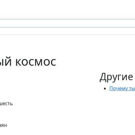
ый космос
Другие
Почему ты
шесть
аян