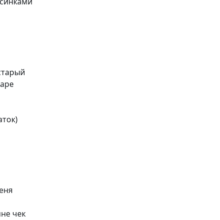
осинками
старый
баре
аток)
н
меня
не чек