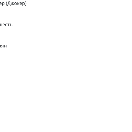
ер (Джокер)
шесть
аян