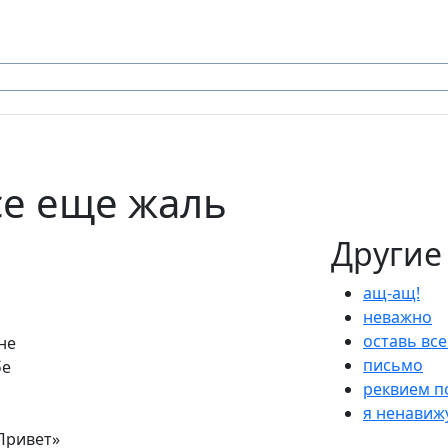
все еще жаль
Другие
ащ-ащ!
неважно
оставь все
не
письмо
бе
реквием п
я ненавиж
Привет»