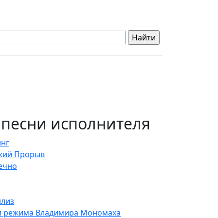
 песни исполнителя
инг
кий Прорыв
ечно
лиз
и режима Владимира Мономаха