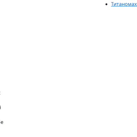
Титаномах
с
й
бе