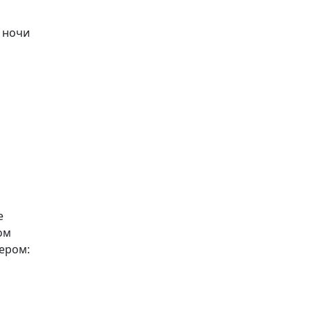
в ночи
е
ом
тером: