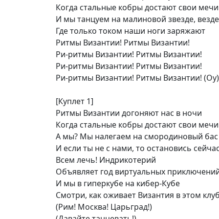
Когда стальные кобры достают свои мечи
И мы танцуем на малиновой звезде, везде
Где только током наши ноги заряжают
Ритмы Византии! Ритмы Византии!
Ри-ритмы Византии! Ритмы Византии!
Ри-ритмы Византии! Ритмы Византии!
Ри-ритмы Византии! Ритмы Византии! (Оу)
[Куплет 1]
Ритмы Византии догоняют нас в ночи
Когда стальные кобры достают свои мечи
А мы? Мы налегаем на смородиновый бас
И если ты не с нами, то остановись сейча
Всем лечь! Индрикотерий
Объявляет год виртуальных приключени
И мы в гиперкубе на кибер-Кубе
Смотри, как оживает Византия в этом клу
(Рим! Москва! Царьград!)
(Давайте танцевать!)