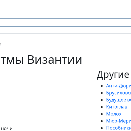
и
итмы Византии
Другие
Анти-Дюр
Брусиловс
Будущее в
Китоглав
Молох
Мюр-Мери
Пособник
в ночи