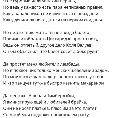
Я не суровый челябинский перань,
Но ведь у каждого есть пара неписаных правил,
Как у начальников не извиняться в опазданье,
Как у девчонок не отдаться на первом свиданье
Но не это твою мать, ты не звезда балета,
Причин изображать Цискаридзе просто нету,
Ведь он отпетый, другое дело Коля Валуев,
Он бы объяснил, что балет сосёт а бокс рулит
Да простят меня любители ламбады,
Но я поклонник только женских шевелений задом,
По моим взглядам надо рэперов ставить у стенок,
И кто танцует тут-же быстро казнить макареной
Да жестоко, Ашера и Тимберлэйка,
Я амнистирую ещё и любителей брейка,
Они не носят платьев, плюс им за это платят,
Со мной мои подонки, продолжаем party