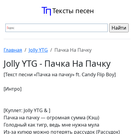
Тексты песен
Главная
Jolly YTG
Пачка На Пачку
Jolly YTG - Пачка На Пачку
[Текст песни «Пачка на пачку» ft. Candy Flip Boy]
[Интро]
[Куплет: Jolly YTG & ]
Пачка на пачку — огромная сумма (Кэш)
Голодный как тигр, ведь мне нужна мула
Из-за купюр можно потерять рассудок (Рассудок)