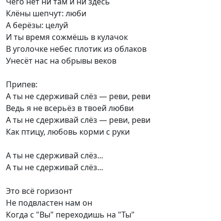
Чего нет ни там и ни здесь
Клёны шепчут: люби
А берёзы: целуй
И ты время сожмёшь в кулачок
В уголочке небес плотик из облаков
Унесёт нас на обрывы веков
Припев:
А ты не сдерживай слёз — реви, реви
Ведь я не всерьёз в твоей любви
А ты не сдерживай слёз — реви, реви
Как птицу, любовь корми с руки
А ты не сдерживай слёз...
А ты не сдерживай слёз...
Это всё горизонт
Не подвластен нам он
Когда с "Вы" переходишь на "Ты"