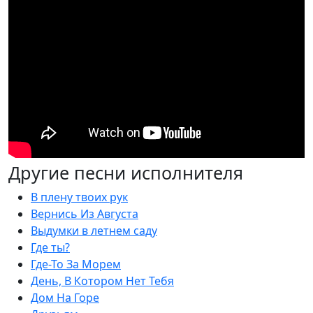
Другие песни исполнителя
В плену твоих рук
Вернись Из Августа
Выдумки в летнем саду
Где ты?
Где-То За Морем
День, В Котором Нет Тебя
Дом На Горе