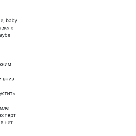
е, baby
в деле
aybe
бежим
и вниз
устить
емле
эксперт
в нет