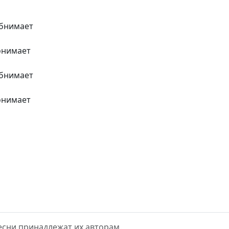
обнимает
понимает
обнимает
понимает
 песни принадлежат их авторам.