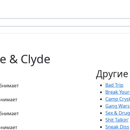
e & Clyde
Другие
Bad Trip
обнимает
Break Your
Camp Cryst
понимает
Gang Wars
Sex & Drug
обнимает
Shit Talkin’
Sneak Diss
понимает