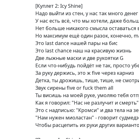
[Куплет 2: Icy Shine]
Надо выйти из стен, у нас так много денег
У нас есть всё, что мы хотели, даже больш
Нет больше никакого смысла оставаться 
Но максимум ещё один разок, конечно, m
Это last dance нашей пары на бис
Это last chance наш на красивую жизнь
Две лыжные маски и две рукоятки G
Если что-нибудь пойдёт не так, просто у
За руку держись, это ж five через карниз
Детка, ты дрожишь, тише, тише, не смотр
Звук сирены five or fuck them all
Ты висишь на моей руке, умоляю тебя отп
Как я говорил: "Нас не разлучит и смерть"
Это с надписью: "Кромси" и два тела на з
"Нам нужен миоластан" - говорит судмед
Чтобы расцепить их руки других варианто