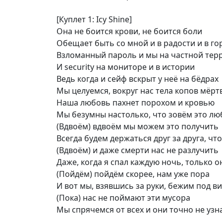
[Куплет 1: Icy Shine]
Она не боится крови, не боится боли
Обещает быть со мной и в радости и в го
Взломанный пароль и мы на частной тер
И security на мониторе и в истории
Ведь когда и сейф вскрыт у неё на бёдрах
Мы целуемся, вокруг нас тела копов мёрт
Наша любовь пахнет порохом и кровью
Мы безумны настолько, что зовём это л
(Вдвоём) вдвоём мы можем это получить
Всегда будем держаться друг за друга, чт
(Вдвоём) и даже смерти нас не разлучить
Даже, когда я спал каждую ночь, только 
(Пойдём) пойдём скорее, нам уже пора
И вот мы, взявшись за руки, бежим под в
(Пока) нас не поймают эти мусора
Мы спрячемся от всех и они точно не узн