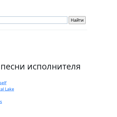
 песни исполнителя
self
al Lake
s