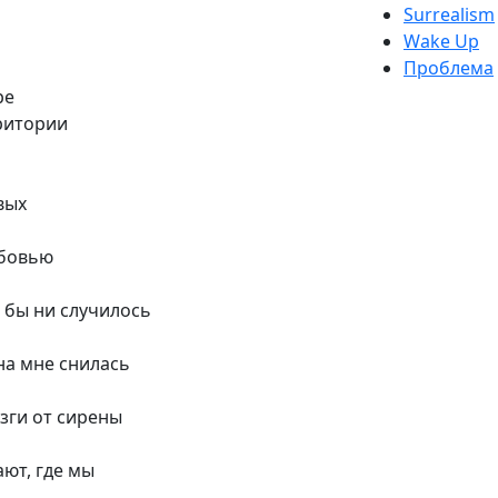
Surrealism
Wake Up
Проблема
ре
ритории
вых
юбовью
о бы ни случилось
она мне снилась
изги от сирены
ают, где мы