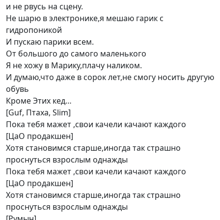
и не рвусь на сцену.
Не шарю в электронике,я мешаю гарик с
гидропоникой
И пускаю парики всем.
От большого до самого маленького
Я не хожу в Марику,плачу наликом.
И думаю,что даже в сорок лет,не смогу носить другую
обувь
Кроме Этих кед…
[Guf, Птаха, Slim]
Пока тебя мажет ,свои качели качают каждого
[ЦаО продакшен]
Хотя становимся старше,иногда так страшно
проснуться взрослым однажды
Пока тебя мажет ,свои качели качают каждого
[ЦаО продакшен]
Хотя становимся старше,иногда так страшно
проснуться взрослым однажды
[Румын]