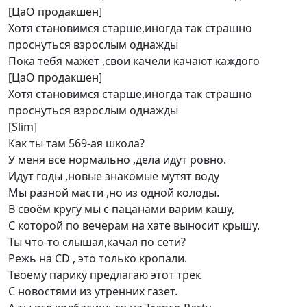
[ЦаО продакшен]
Хотя становимся старше,иногда так страшно
проснуться взрослым однажды
Пока тебя мажет ,свои качели качают каждого
[ЦаО продакшен]
Хотя становимся старше,иногда так страшно
проснуться взрослым однажды
[Slim]
Как ты там 569-ая школа?
У меня всё нормально ,дела идут ровно.
Идут годы ,новые знакомые мутят воду
Мы разной масти ,но из одной колоды.
В своём кругу мы с пацанами варим кашу,
С которой по вечерам на хате выносит крышу.
Ты что-то слышал,качал по сети?
Режь на CD , это только кропали.
Твоему парику предлагаю этот трек
С новостями из утренних газет.