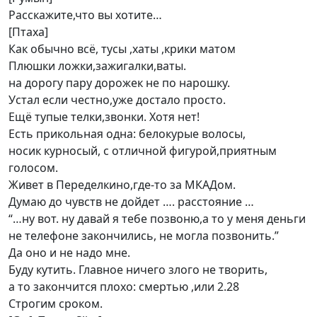
Расскажите,что вы хотите…
[Птаха]
Как обычно всё, тусы ,хаты ,крики матом
Плюшки ложки,зажигалки,ваты.
на дорогу пару дорожек не по нарошку.
Устал если честно,уже достало просто.
Ещё тупые телки,звонки. Хотя нет!
Есть прикольная одна: белокурые волосы,
носик курносый, с отличной фигурой,приятным
голосом.
Живет в Переделкино,где-то за МКАДом.
Думаю до чувств не дойдет …. расстояние …
“…ну вот. ну давай я тебе позвоню,а то у меня деньги
не телефоне закончились, не могла позвонить.”
Да оно и не надо мне.
Буду кутить. Главное ничего злого не творить,
а то закончится плохо: смертью ,или 2.28
Строгим сроком.