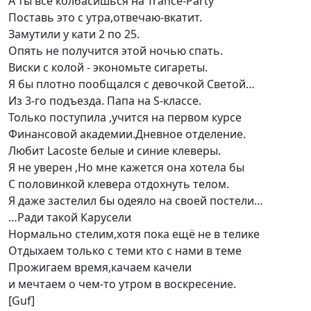
А ты всё колбасишься на Trance-Party
Поставь это с утра,отвечаю-вкатит.
Замутили у кати 2 по 25.
Опять не получится этой ночью спать.
Виски с колой - экономьте сигареты.
Я бы плотно пообщался с девочкой Светой…
Из 3-го подъезда. Папа на S-классе.
Только поступила ,учится на первом курсе
Финансовой академии.Дневное отделение.
Любит Lacoste белые и синие клеверы.
Я не уверен ,Но мне кажется она хотела бы
С половинкой клевера отдохнуть телом.
Я даже застелил бы одеяло на своей постели…
…Ради такой Карусели
Нормально стелим,хотя пока ещё не в телике
Отдыхаем только с теми кто с нами в теме
Прожигаем время,качаем качели
и мечтаем о чем-то утром в воскресение.
[Guf]