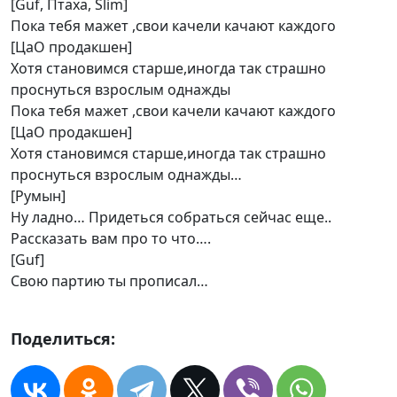
[Guf, Птаха, Slim]
Пока тебя мажет ,свои качели качают каждого
[ЦаО продакшен]
Хотя становимся старше,иногда так страшно
проснуться взрослым однажды
Пока тебя мажет ,свои качели качают каждого
[ЦаО продакшен]
Хотя становимся старше,иногда так страшно
проснуться взрослым однажды…
[Румын]
Ну ладно… Придеться собраться сейчас еще..
Рассказать вам про то что….
[Guf]
Свою партию ты прописал…
Поделиться: