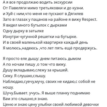
А я все продолжаю водить экскурсии
От Павеляги мимо третьяковки и до кузни.
и Хуй с ним,что меня не пускают в Дягилев
Зато в глазах у пацанов на районе я вижу Respect.
Я видел много бутылок с дырками
Одну дырку в затылке
Изнутри чугунной решетки на бутырке.
И в своей маленькой квартирке каждый день
Я молюсь,надеюсь ,что лет пять ещё продержусь.
Я просто еле дышу: днем питаюсь дымом
А по ночам пишу ,о том что вижу.
Душу вкладываю,слежу за крышей.
Сижу. Я слушаю,слышу.
Наблюдаю,суечу,мучу, своих не кидаю,с собой не
ношу.
Шучу.Бывает. учусь. Я выше планку поднимаю
Вам это слышно,я знаю.
Ценю и знаю цену улыбки своей любимой девочки