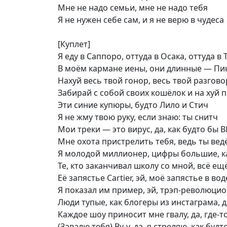
Мне не надо семьи, мне не надо тебя
Я не нужен себе сам, и я не верю в чудеса
[Куплет]
Я еду в Саппоро, оттуда в Осака, оттуда в 
В моём кармане иены, они длинные — Пи
Нахуй весь твой гонор, весь твой разгов
Забирай с собой своих кошёлок и на хуй 
Эти синие купюры, будто Лило и Стич
Я не жму твою руку, если знаю: ты снитч
Мои треки — это вирус, да, как будто бы 
Мне охота пристрелить тебя, ведь ты вед
Я молодой миллионер, цифры большие, к
Те, кто заканчивал школу со мной, всё ещё
Её запястье Cartier, эй, моё запястье в вод
Я показал им пример, эй, трэп-революцио
Люди тупые, как блогеры из инстаграма, д
Каждое шоу приносит мне гвалу, да, где-т
(Завалю тебя) Ву-у, да, я стреляю, как будт