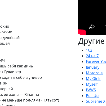
Токио
ноккио
ор дешёвый
Другие
пошёл
162
24 на 7
ВИЧ
Forever Yo
ёшь себя как дичь
January
ак Гулливер
Motorola
 ходят к себе в универ
My Girls
е, эй
Myself
нер, эй
PAWS
а, её жопа — Rihanna
Pull Up
о не меньше пол-ляма (Пятьсот)
Supreme X
о Nirvana