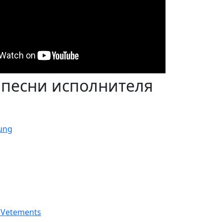
 песни исполнителя
ung
 Vetements