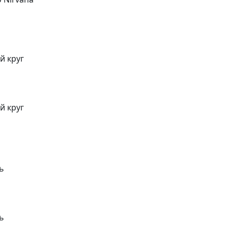
й круг
й круг
ть
ть