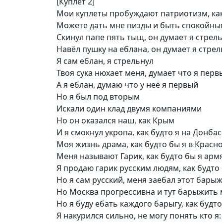
[Куплет 2]
Мои куплеты пробуждают патриотизм, как
Можете дать мне пизды и быть спокойным
Скинул папе пять тыщ, он думает я стрел
Навёл пушку на еблана, он думает я стрел
Я сам еблан, я стрельнул
Твоя сука нюхает меня, думает что я перв
А я еблан, думаю что у неё я первый
Но я был под вторым
Искали один клад двумя компаниями
Но он оказался наш, как Крым
И я смокнул укропа, как будто я на Донбас
Моя жизнь драма, как будто бы я в Красн
Меня называют Гарик, как будто бы я арм
Я продаю гарик русским людям, как будто
Но я сам русский, меня заебал этот бары
Но Москва прогрессивна и тут барыжить
Но я буду ебать каждого барыгу, как будт
Я накурился сильно, не могу понять кто 