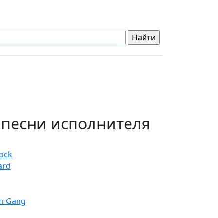
 песни исполнителя
lock
ard
on Gang