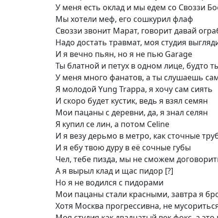
У меня есть оклад и мы едем со Своззи Бо
Мы хотели меф, его сошкурил флаф
Своззи звонит Марат, говорит давай огра
Надо достать травмат, моя студия выгляди
И я вечно пьян, но я не пью Garage
Ты блатной и петух в одном лице, будто т
У меня много фанатов, а ты слушаешь са
Я молодой Yung Trappa, я хочу сам сиять
И скоро будет кустик, ведь я взял семян
Мои пацаны с деревни, да, я знал селян
Я купил се лин, а потом Celine
И я везу дерьмо в метро, как сточные тру
И я ебу твою дуру в её сочные губы
Чел, тебе пизда, мы не сможем договорит
А я вырыл клад и щас пидор [?]
Но я не водился с пидорами
Мои пацаны стали красными, завтра я бр
Хотя Москва прогрессивна, не мусоритьс
Моя студия как двадцатый век фокс, а эт