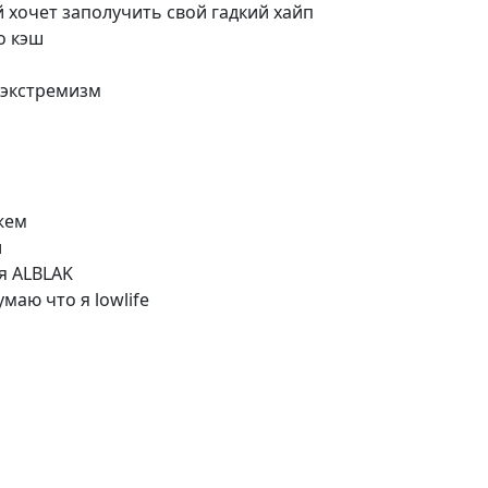
 хочет заполучить свой гадкий хайп
о кэш
о экстремизм
ажем
л
я ALBLAK
маю что я lowlife