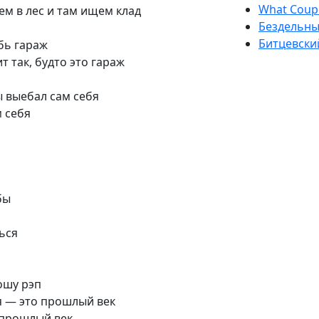
What Coup
ем в лес и там ищем клад
Бездельн
Битцевски
бь гараж
т так, будто это гараж
ы выебал сам себя
м себя
бы
ься
ошу рэп
я — это прошлый век
о прошлый век