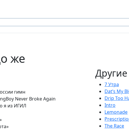
до же
Другие
7 Утра
Dat’s My B
России гимн
Drip Too H
ungBoy Never Broke Again
Intro
то я из ИГИЛ
Lemonade
Prescripti
»
The Race
ота»