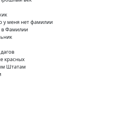
жик
о у меня нет фамилии
о в Фамилии
льник
 дагов
е красных
ным Штатам
и