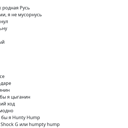
 родная Русь
и, я не мусорнусь
ьнул
ьну
ый
се
одаре
янин
 бы я цыганин
жий ход
 модно
о бы я Hunty Hump
я: Shock G или humpty hump