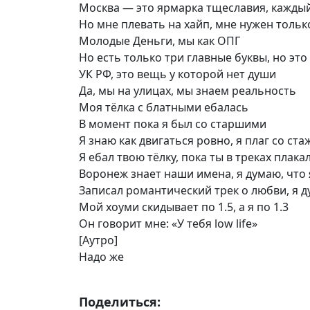
Москва — это ярмарка тщеславия, каждый
Но мне плевать на хайп, мне нужен тольк
Молодые Деньги, мы как ОПГ
Но есть только три главные буквы, но эт
УК РФ, это вещь у которой нет души
Да, мы на улицах, мы знаем реальность
Моя тёлка с блатными ебалась
В момент пока я был со старшими
Я знаю как двигаться ровно, я плаг со ст
Я ебал твою тёлку, пока ты в треках плака
Воронеж знает наши имена, я думаю, что 
Записал романтический трек о любви, я ду
Мой хоуми скидывает по 1.5, а я по 1.3
Он говорит мне: «У тебя low life»
[Аутро]
Надо же
Поделиться: