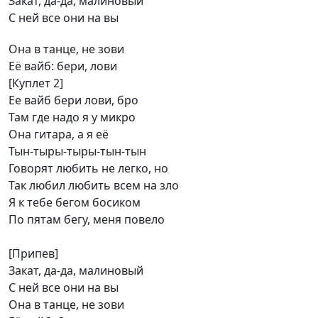
Закат, да-да, малиновый
С ней все они на вы
Она в танце, не зови
Её вайб: бери, лови
[Куплет 2]
Ее вайб бери лови, бро
Там где надо я у микро
Она гитара, а я её
Тын-тыры-тыры-тын-тын
Говорят любить не легко, но
Так любил любить всем на зло
Я к тебе бегом босиком
По пятам бегу, меня повело
[Припев]
Закат, да-да, малиновый
С ней все они на вы
Она в танце, не зови